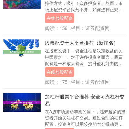
操作方式，吸引了众多投资者。然而，市
场上配资平台良莠不齐，如何选择正规平
台并做好风险控制，成为投资者必须掌握
在线炒股配资
的技能。 ## ....
阅读：
158
栏目：
证券配资网
股票配资十大平台推荐（新排名）
在股市投资中，资金往往是决定收益的关
键因素之一。对于许多投资者而言，股票
配资是一种放大资金、提升盈利能力的有
效方式。然而，面对市场上众多的配资平
在线炒股配资
台，如何选择一家....
阅读：
175
栏目：
证券配资网
加杠杆股票平台推荐 安全可靠杠杆交
易
在A股市场波动加剧的当下，越来越多的投
资者开始关注杠杆交易。通过合理的杠杆
配置，投资者可以用较少的本金撬动更大