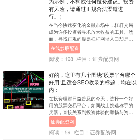
为示例，不构成任何投资建议。投资
有风险，请通过正规合法渠道进
行。）
在当今快速变化的金融市场中，杠杆交易
成为许多投资者寻求放大收益的工具。然
而，寻找正规的股票杠杆网址入口却是一
项需要谨慎对待的任务。本文将为您详细
在线炒股配资
介绍如何识别和访....
阅读：
198
栏目：
证券配资网
好的，这里有几个围绕“股票平台哪个
好用”且适合SEO收录的标题，均在以
内：
在投资理财日益普及的今天，选择一个好
用的股票交易平台，如同战士挑选称手的
兵器，直接关系到投资体验的顺畅与资金
的安全。面对市场上琳琅满目的券商APP
证券配资网
和在线平台，许....
阅读：
59
栏目：
证券配资网