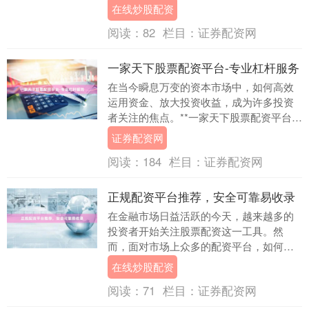
的收益。但面对市场上众多的加杠杆平
在线炒股配资
台，如何选择安全....
阅读：
82
栏目：
证券配资网
一家天下股票配资平台-专业杠杆服务
在当今瞬息万变的资本市场中，如何高效
运用资金、放大投资收益，成为许多投资
者关注的焦点。**一家天下股票配资平台**
证券配资网，作为业内知名的专业杠杆服
证券配资网
务提供商，....
阅读：
184
栏目：
证券配资网
正规配资平台推荐，安全可靠易收录
在金融市场日益活跃的今天，越来越多的
投资者开始关注股票配资这一工具。然
而，面对市场上众多的配资平台，如何选
择一个**正规配资平台**，确保资金安全与
在线炒股配资
操作便捷，成....
阅读：
71
栏目：
证券配资网