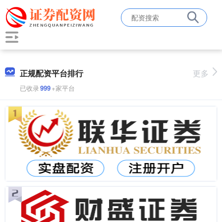
正规配资平台排行
更多
已收录
999
+家平台