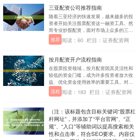
三亚配资公司推荐指南
随着三亚经济的快速发展，越来越多的投
资者开始关注股票配资这一融资工具。然
而专业炒股配资，面对市场上众多的三亚
配资公司，如何选择一家安全、合规、服
推荐
阅读：
60
栏目：
证券配资网
务优质的配资平台....
按月配资开户流程指南
在股票投资领域，按月配资因其灵活性和
较低的资金门槛，成为许多投资者放大收
益、优化资金使用效率的重要工具。对于
初次接触按月配资的投资者而言，了解清
流程
阅读：
183
栏目：
证券配资网
晰、规范的开户流....
（注：该标题包含目标关键词“股票杠
杆网址”，并添加了“平台官网”、“正
规”、“入口”等辅助词以提高搜索相关
性和点击率，符合SEO要求。内容仅