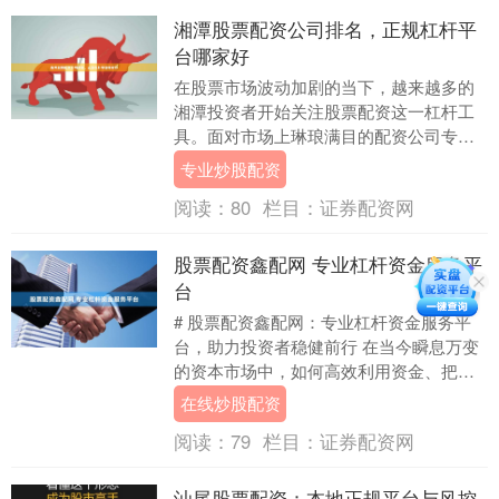
湘潭股票配资公司排名，正规杠杆平
台哪家好
在股票市场波动加剧的当下，越来越多的
湘潭投资者开始关注股票配资这一杠杆工
具。面对市场上琳琅满目的配资公司专业
炒股配资，投资者最关心的问题莫过于：**
专业炒股配资
湘潭股票配资....
阅读：
80
栏目：
证券配资网
股票配资鑫配网 专业杠杆资金服务平
台
# 股票配资鑫配网：专业杠杆资金服务平
台，助力投资者稳健前行 在当今瞬息万变
的资本市场中，如何高效利用资金、把握
投资机会，成为众多股民关注的焦点。**股
在线炒股配资
票配资鑫....
阅读：
79
栏目：
证券配资网
汕尾股票配资：本地正规平台与风控