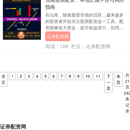
指南
在汕尾，随着股票市场的活跃，越来越多
的投资者开始关注股票配资这一工具。配
资能够放大资金，提升收益潜力，但同时
也伴随着更高的风险。本文将帮助汕尾投
证券配资网
资者了解本地正规....
阅读：
124
栏目：
证券配资网
共
首
1
2
3
4
5
6
7
8
9
10
11
下
末
21
页
一
页
页
页
24
条
记
录
证券配资网