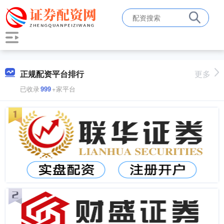
正规配资平台排行
更多
已收录
999
+家平台