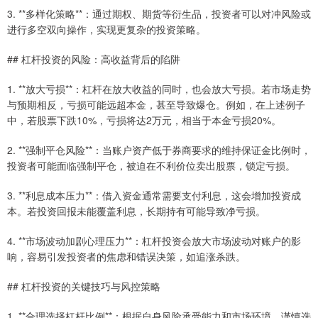
3. **多样化策略**：通过期权、期货等衍生品，投资者可以对冲风险或
进行多空双向操作，实现更复杂的投资策略。
## 杠杆投资的风险：高收益背后的陷阱
1. **放大亏损**：杠杆在放大收益的同时，也会放大亏损。若市场走势
与预期相反，亏损可能远超本金，甚至导致爆仓。例如，在上述例子
中，若股票下跌10%，亏损将达2万元，相当于本金亏损20%。
2. **强制平仓风险**：当账户资产低于券商要求的维持保证金比例时，
投资者可能面临强制平仓，被迫在不利价位卖出股票，锁定亏损。
3. **利息成本压力**：借入资金通常需要支付利息，这会增加投资成
本。若投资回报未能覆盖利息，长期持有可能导致净亏损。
4. **市场波动加剧心理压力**：杠杆投资会放大市场波动对账户的影
响，容易引发投资者的焦虑和错误决策，如追涨杀跌。
## 杠杆投资的关键技巧与风控策略
1. **合理选择杠杆比例**：根据自身风险承受能力和市场环境，谨慎选