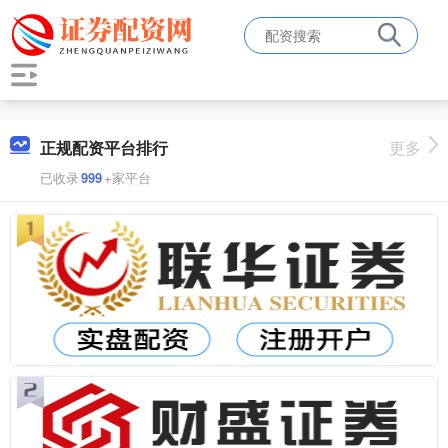
正规配资平台排行
更多
已收录
999
+家平台