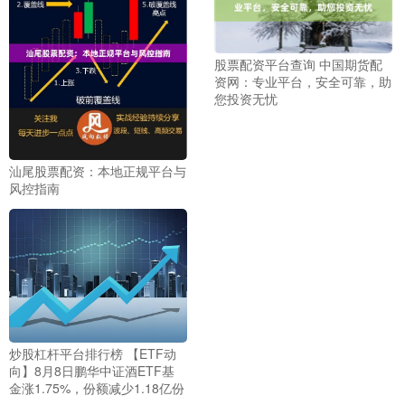
股票配资平台查询 中国期货配
资网：专业平台，安全可靠，助
您投资无忧
汕尾股票配资：本地正规平台与
风控指南
炒股杠杆平台排行榜 【ETF动
向】8月8日鹏华中证酒ETF基
金涨1.75%，份额减少1.18亿份