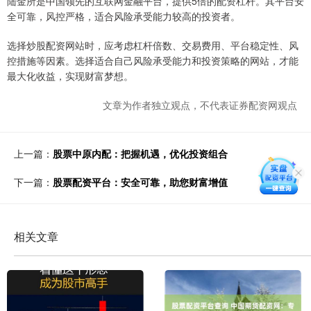
陆金所是中国领先的互联网金融平台，提供5倍的配资杠杆。其平台安
全可靠，风控严格，适合风险承受能力较高的投资者。
选择炒股配资网站时，应考虑杠杆倍数、交易费用、平台稳定性、风
控措施等因素。选择适合自己风险承受能力和投资策略的网站，才能
最大化收益，实现财富梦想。
文章为作者独立观点，不代表证券配资网观点
上一篇：
股票中原内配：把握机遇，优化投资组合
下一篇：
股票配资平台：安全可靠，助您财富增值
相关文章