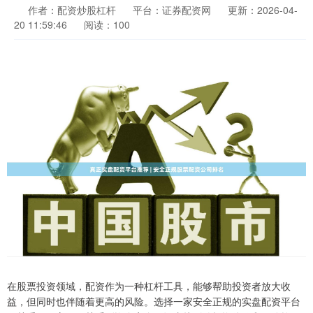
作者：配资炒股杠杆
平台：证券配资网
更新：2026-04-
20 11:59:46
阅读：100
在股票投资领域，配资作为一种杠杆工具，能够帮助投资者放大收
益，但同时也伴随着更高的风险。选择一家安全正规的实盘配资平台