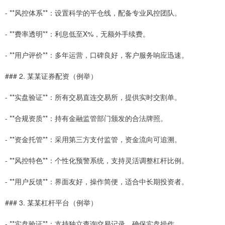
- **风控体系**：设置科学的平仓线，配备专业风控团队。
- **费率透明**：利息低至X%，无额外手续费。
- **用户评价**：多年运营，口碑良好，客户服务响应迅速。
### 2. 某某证券配资（例举）
- **实盘验证**：所有交易直连交易所，提供实时交割单。
- **合规资质**：持有金融监管部门颁发的合法牌照。
- **资金托管**：采用第三方支付监管，资金流向可追溯。
- **风控特色**：个性化预警系统，支持灵活调整杠杆比例。
- **用户反馈**：界面友好，操作简便，适合中长期投资者。
### 3. 某某杠杆平台（例举）
- **实盘验证**：支持独立查询交易记录，确保实盘操作。