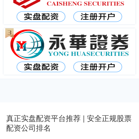
真正实盘配资平台推荐 | 安全正规股票
配资公司排名