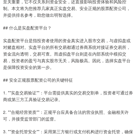
至关重要，它不仅关系到资金安全，还直接影响投资体验和风险控
制。本文将为您推荐几家真正实盘交易、安全正规的股票配资公司，
并提供排名参考，助您做出明智选择。
## 什么是实盘配资平台？
实盘配资平台是指投资者使用的资金真实进入股市交易，与虚拟盘或
对赌盘相对。实盘平台的所有交易都通过券商系统对接证券交易所，
资金流向透明，交易可查。而虚拟盘平台则是在内部系统中模拟交
易，投资者的盈亏与真实股市无关，风险极高。因此，选择实盘平台
是保障投资安全的第一步。
## 安全正规股票配资公司的关键特征
1. **实盘交易验证**：平台需提供真实的交易交割单，投资者可通过券
商或第三方工具验证交易记录。
2. **合规经营资质**：正规平台应具备合法的营业执照、金融相关许
可，并接受监管部门的监督。
3. **资金托管安全**：采用第三方银行或支付机构进行资金托管，确保