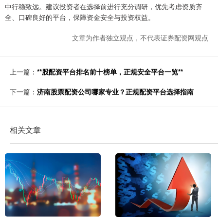
中行稳致远。建议投资者在选择前进行充分调研，优先考虑资质齐
全、口碑良好的平台，保障资金安全与投资权益。
文章为作者独立观点，不代表证券配资网观点
上一篇：
**股配资平台排名前十榜单，正规安全平台一览**
下一篇：
济南股票配资公司哪家专业？正规配资平台选择指南
相关文章