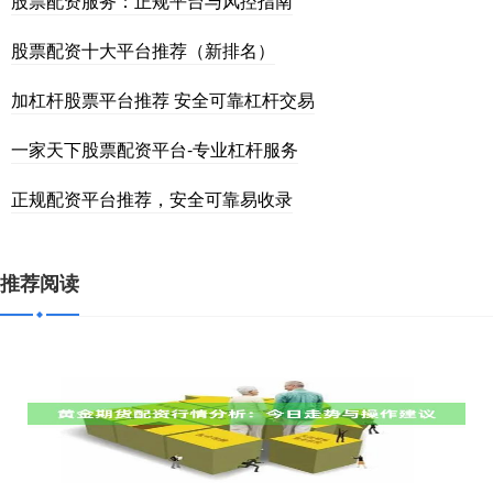
股票配资服务：正规平台与风控指南
股票配资十大平台推荐（新排名）
加杠杆股票平台推荐 安全可靠杠杆交易
一家天下股票配资平台-专业杠杆服务
正规配资平台推荐，安全可靠易收录
推荐阅读