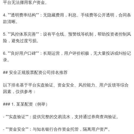
平台无法挪用客户资金。
4. **透明费率结构**：无隐藏费用，利息、手续费等公开透明，合同条
款清晰。
5. **风控体系完善**：设有平仓线、预警线等机制，帮助投资者控制风
险，避免过度亏损。
6. **良好用户口碑**：长期运营，用户评价积极，无大量投诉或纠纷记
录。
## 安全正规股票配资公司排名推荐
以下排名基于平台实盘验证、资金安全、风控能力、用户反馈等综合
因素，仅供参考：
### 1. 某某配资（例举）
- **实盘验证**：提供完整的交易流水，支持通过券商查询验证。
- **资金安全**：与知名银行合作资金托管，隔离用户资产。