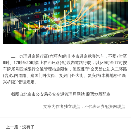
二、办理进京通行证(六环内)的非本市进京载客汽车，不受7时至
9时、17时至20时禁止在五环路(含)以内道路行驶，以及9时至17时按
车牌尾号区域限行交通管理措施限制，但应遵守“全天禁止进入二环路
(含)以内道路、建国门外大街、复兴门外大街、复兴路(木樨地桥至新
兴桥段)”管理规定。
截图自北京市公安局公安交通管理局网站 股票炒股配资
文章为作者独立观点，不代表证券配资网观点
上一篇：没有了