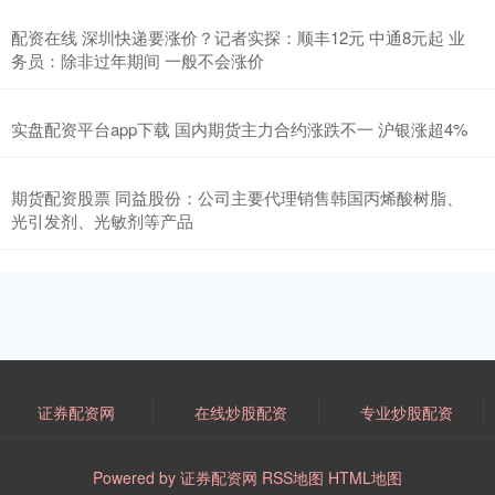
配资在线 深圳快递要涨价？记者实探：顺丰12元 中通8元起 业
务员：除非过年期间 一般不会涨价
实盘配资平台app下载 国内期货主力合约涨跌不一 沪银涨超4%
期货配资股票 同益股份：公司主要代理销售韩国丙烯酸树脂、
光引发剂、光敏剂等产品
证券配资网
在线炒股配资
专业炒股配资
Powered by
证券配资网
RSS地图
HTML地图