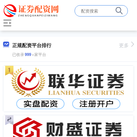
正规配资平台排行
更多
已收录
999
+家平台