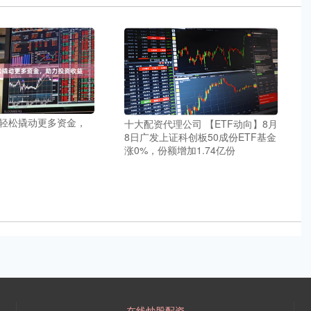
轻松撬动更多资金，
十大配资代理公司 【ETF动向】8月
8日广发上证科创板50成份ETF基金
涨0%，份额增加1.74亿份
在线炒股配资