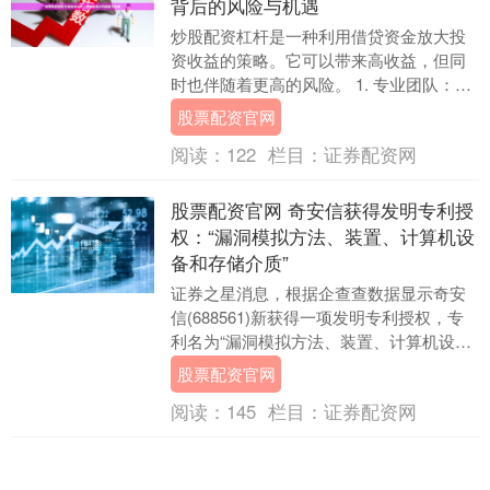
背后的风险与机遇
炒股配资杠杆是一种利用借贷资金放大投
资收益的策略。它可以带来高收益，但同
时也伴随着更高的风险。 1. 专业团队：我
们拥有一支经验丰富、技术过硬的团队，
股票配资官网
能够为客户....
阅读：
122
栏目：
证券配资网
股票配资官网 奇安信获得发明专利授
权：“漏洞模拟方法、装置、计算机设
备和存储介质”
证券之星消息，根据企查查数据显示奇安
信(688561)新获得一项发明专利授权，专
利名为“漏洞模拟方法、装置、计算机设备
和存储介质”，专利申请号为CN202111....
股票配资官网
阅读：
145
栏目：
证券配资网