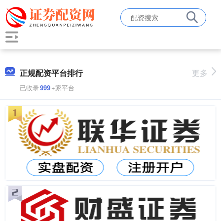
正规配资平台排行
更多
已收录
999
+家平台