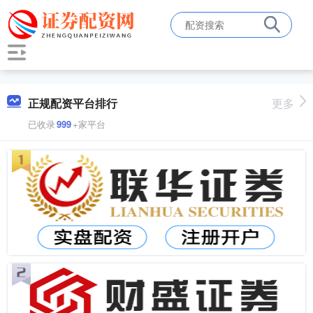
正规配资平台排行
更多
已收录
999
+家平台