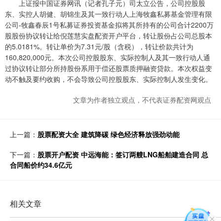
上证报中国证券网讯（记者孔子元）司太立公告，公司控股股
东、实控人胡健、胡锦生及其一致行动人上海牧鑫私募基金管理有限
公司-牧鑫春辰1号私募证券投资基金拟将其所持有的公司合计2200万
股股份协议转让给倪莲慧实盘配资开户平台，转让股份占公司总股本
的5.0181%。转让单价为7.31元/股（含税），转让价款共计为
160,820,000元。本次公司控股股东、实际控制人及其一致行动人通
过协议转让部分所持股份系用于偿还股票质押融资贷款。本次权益变
动不触及要约收购，不会导致公司控股股东、实际控制人发生变化。
文章为作者独立观点，不代表证券配资网观点
上一篇：
股票配资大全 建筑降碳 绿色经济释放强劲动能
下一篇：
股票开户配资 中远海能：签订两艘LNG船舶建造合同 总
合同船价约34.6亿元
相关文章