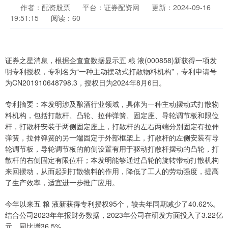
作者：配资股票
平台：证券配资网
更新：2024-09-16
19:51:15
阅读：60
证券之星消息，根据企查查数据显示五 粮 液(000858)新获得一项发
明专利授权，专利名为“一种主动摆动式打散物料机构”，专利申请号
为CN201910648798.3，授权日为2024年8月6日。
专利摘要：本发明涉及酿酒行业领域，具体为一种主动摆动式打散物
料机构，包括打散杆、凸轮、拉伸弹簧、固定座、导轮调节板和限位
杆，打散杆安装于两侧固定座上，打散杆的左右两端分别固定有拉伸
弹簧，拉伸弹簧的另一端固定于外部框架上，打散杆的左侧安装有导
轮调节板，导轮调节板的前侧设置有用于驱动打散杆摆动的凸轮，打
散杆的右侧固定有限位杆；本发明能够通过凸轮的旋转带动打散机构
来回摆动，从而起到打散物料的作用，降低了工人的劳动强度，提高
了生产效率，适宜进一步推广应用。
今年以来五 粮 液新获得专利授权95个，较去年同期减少了40.62%。
结合公司2023年年报财务数据，2023年公司在研发方面投入了3.22亿
元，同比增36.5%。