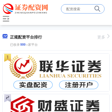
正规配资平台排行
更多
已收录
999
+家平台