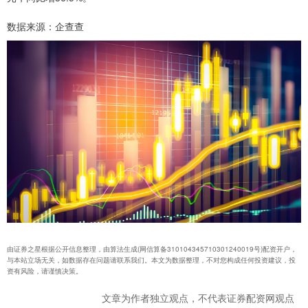
数据来源：企查查
由证券之星根据公开信息整理，由算法生成(网信算备310104345710301240019号)配资开户，
与本站立场无关，如数据存在问题请联系我们。本文为数据整理，不对您构成任何投资建议，投
资有风险，请谨慎决策。
文章为作者独立观点，不代表证券配资网观点