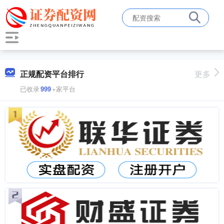
正规配资平台排行
更多
已收录
999
+家平台