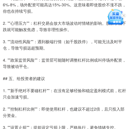
6%-8%，场外配资可能高达15%-30%。这意味着即使股价不涨不跌，
你也在持续亏损。
2. **心理压力**：杠杆交易会放大市场波动对情绪的影响。股价小幅下
跌就可能触发焦虑，导致非理性操作。
3. **流动性风险**：遇到极端行情（如千股跌停），可能无法及时平
仓，导致亏损远超预期。
4. **政策监管风险**：监管层可能随时调整杠杆比例或叫停场外配资，
导致被动平仓。
## 五、给投资者的建议
1. **新手绝对不要碰杠杆**：在没有足够经验和稳定盈利模式前，杠杆
只会加速亏损。
2. **控制杠杆比例**：即使使用杠杆，也建议不超过2倍，且只投入部
分资金。
3. **设置止损**：提前设定亏损上限，严格执行，避免情绪失控。