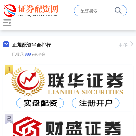
正规配资平台排行
更多
已收录
999
+家平台