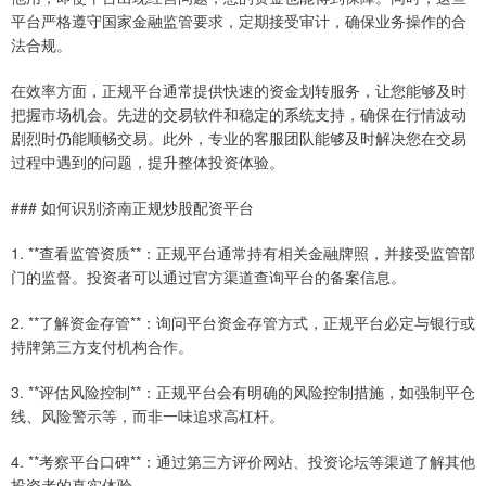
平台严格遵守国家金融监管要求，定期接受审计，确保业务操作的合
法合规。
在效率方面，正规平台通常提供快速的资金划转服务，让您能够及时
把握市场机会。先进的交易软件和稳定的系统支持，确保在行情波动
剧烈时仍能顺畅交易。此外，专业的客服团队能够及时解决您在交易
过程中遇到的问题，提升整体投资体验。
### 如何识别济南正规炒股配资平台
1. **查看监管资质**：正规平台通常持有相关金融牌照，并接受监管部
门的监督。投资者可以通过官方渠道查询平台的备案信息。
2. **了解资金存管**：询问平台资金存管方式，正规平台必定与银行或
持牌第三方支付机构合作。
3. **评估风险控制**：正规平台会有明确的风险控制措施，如强制平仓
线、风险警示等，而非一味追求高杠杆。
4. **考察平台口碑**：通过第三方评价网站、投资论坛等渠道了解其他
投资者的真实体验。