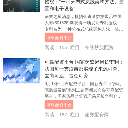
授权：“一种分布式总线架构方法、装
置和电子设备”
证券之星消息，根据企查查数据显示中国
人寿(601628)新获得一项发明专利授权，
专利名为“一种分布式总线架构方法、装置
和电子设备”，专利申请号为CN202011....
可靠配资平台
阅读：
155
栏目：
在线炒股配资
可靠配资平台 国家药监局局长李利：
我国每一支疫苗都实现了来源可查、
去向可追、责任可究
9月13日可靠配资平台，国新办举行“推动
高质量发展”系列主题新闻发布会可靠配资
平台，国家药品监督管理局局长李利介绍
说，国家药监局坚持以信息化引领药品监
可靠配资平台
管现代化，....
阅读：
167
栏目：
证券配资网