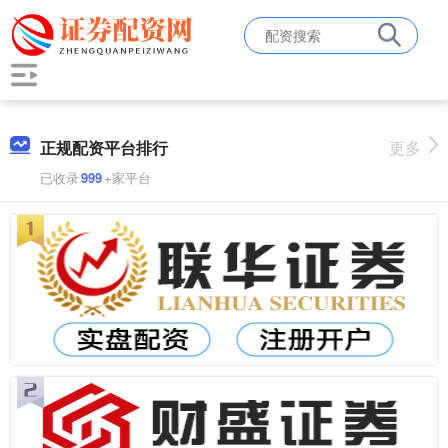
正规配资平台排行
更多
已收录
999
+家平台