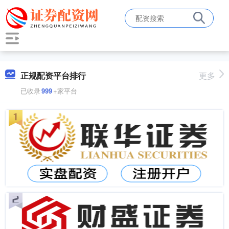
正规配资平台排行
更多
已收录
999
+家平台