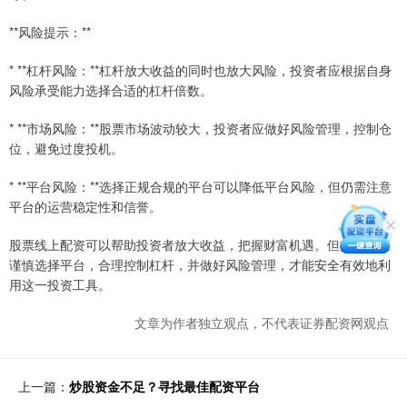
**风险提示：**
* **杠杆风险：**杠杆放大收益的同时也放大风险，投资者应根据自身
风险承受能力选择合适的杠杆倍数。
* **市场风险：**股票市场波动较大，投资者应做好风险管理，控制仓
位，避免过度投机。
* **平台风险：**选择正规合规的平台可以降低平台风险，但仍需注意
平台的运营稳定性和信誉。
股票线上配资可以帮助投资者放大收益，把握财富机遇。但投资者应
谨慎选择平台，合理控制杠杆，并做好风险管理，才能安全有效地利
用这一投资工具。
文章为作者独立观点，不代表证券配资网观点
上一篇：
炒股资金不足？寻找最佳配资平台