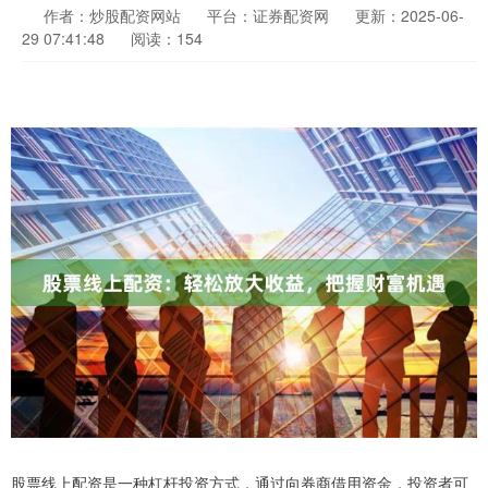
作者：炒股配资网站
平台：证券配资网
更新：2025-06-
29 07:41:48
阅读：154
股票线上配资是一种杠杆投资方式，通过向券商借用资金，投资者可