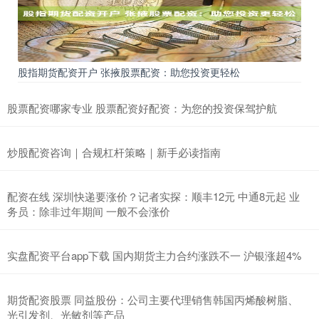
股指期货配资开户 张掖股票配资：助您投资更轻松
股票配资哪家专业 股票配资好配资：为您的投资保驾护航
炒股配资咨询｜合规杠杆策略｜新手必读指南
配资在线 深圳快递要涨价？记者实探：顺丰12元 中通8元起 业
务员：除非过年期间 一般不会涨价
实盘配资平台app下载 国内期货主力合约涨跌不一 沪银涨超4%
期货配资股票 同益股份：公司主要代理销售韩国丙烯酸树脂、
光引发剂、光敏剂等产品