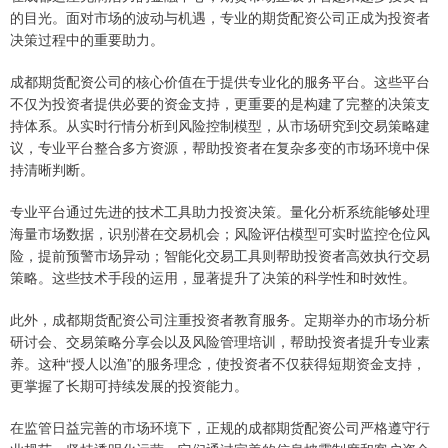
的目光。面对市场的波动与机遇，专业的期货配资公司正成为投资者
决策过程中的重要助力。
成都期货配资公司的核心价值在于提供专业化的服务平台。这些平台
不仅为投资者提供必要的资金支持，更重要的是构建了完整的决策支
持体系。从实时行情分析到风险控制模型，从市场研究到交易策略建
议，专业平台整合多方资源，帮助投资者在复杂多变的市场环境中保
持清晰判断。
专业平台通过先进的技术工具助力投资决策。量化分析系统能够处理
海量市场数据，识别潜在交易机会；风险评估模型可实时监控仓位风
险，提前预警市场异动；智能化交易工具则帮助投资者高效执行交易
策略。这些技术手段的运用，显著提升了决策的科学性和时效性。
此外，成都期货配资公司注重投资者教育服务。定期举办的市场分析
研讨会、交易策略分享会以及风险管理培训，帮助投资者提升专业素
养。这种“授人以渔”的服务理念，使投资者不仅获得短期资金支持，
更掌握了长期可持续发展的投资能力。
在监管日益完善的市场环境下，正规的成都期货配资公司严格遵守行