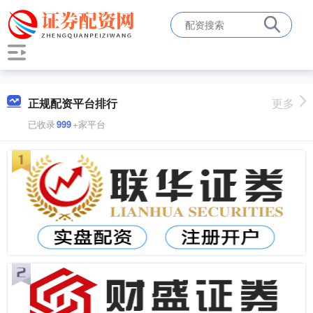
正规配资平台排行
更多
已收录
999
+家平台