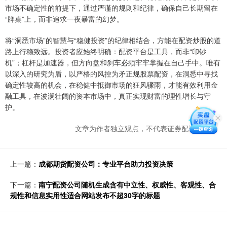
市场不确定性的前提下，通过严谨的规则和纪律，确保自己长期留在
“牌桌”上，而非追求一夜暴富的幻梦。
将“洞悉市场”的智慧与“稳健投资”的纪律相结合，方能在配资炒股的道
路上行稳致远。投资者应始终明确：配资平台是工具，而非“印钞
机”；杠杆是加速器，但方向盘和刹车必须牢牢掌握在自己手中。唯有
以深入的研究为盾，以严格的风控为矛正规股票配资，在洞悉中寻找
确定性较高的机会，在稳健中抵御市场的狂风骤雨，才能有效利用金
融工具，在波澜壮阔的资本市场中，真正实现财富的理性增长与守
护。
文章为作者独立观点，不代表证券配资网观点
上一篇：
成都期货配资公司：专业平台助力投资决策
下一篇：
南宁配资公司随机生成含有中立性、权威性、客观性、合
规性和信息实用性适合网站发布不超30字的标题