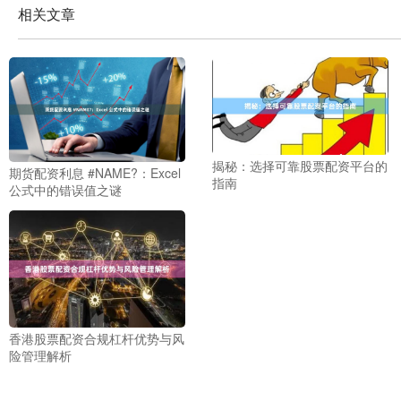
相关文章
揭秘：选择可靠股票配资平台的
期货配资利息 #NAME?：Excel
指南
公式中的错误值之谜
香港股票配资合规杠杆优势与风
险管理解析