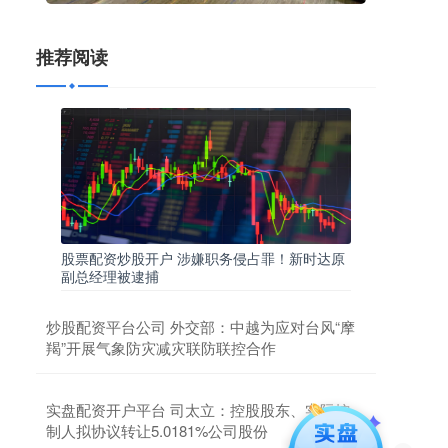
推荐阅读
股票配资炒股开户 涉嫌职务侵占罪！新时达原
副总经理被逮捕
炒股配资平台公司 外交部：中越为应对台风“摩
羯”开展气象防灾减灾联防联控合作
实盘配资开户平台 司太立：控股股东、实际控
制人拟协议转让5.0181%公司股份