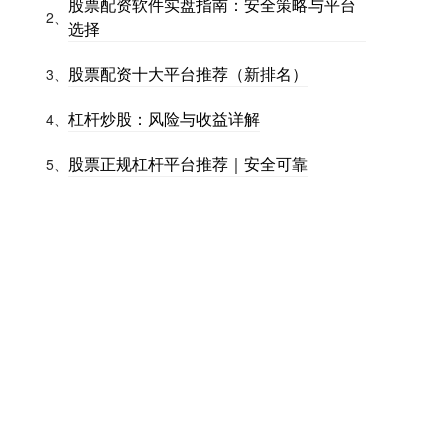
股票配资软件实盘指南：安全策略与平台
2、
选择
股票配资十大平台推荐（新排名）
3、
杠杆炒股：风险与收益详解
4、
股票正规杠杆平台推荐｜安全可靠
5、