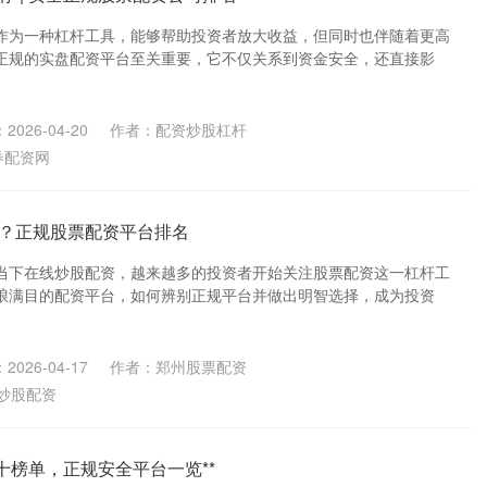
作为一种杠杆工具，能够帮助投资者放大收益，但同时也伴随着更高
正规的实盘配资平台至关重要，它不仅关系到资金安全，还直接影
2026-04-20
作者：配资炒股杠杆
券配资网
？正规股票配资平台排名
当下在线炒股配资，越来越多的投资者开始关注股票配资这一杠杆工
琅满目的配资平台，如何辨别正规平台并做出明智选择，成为投资
2026-04-17
作者：郑州股票配资
炒股配资
十榜单，正规安全平台一览**