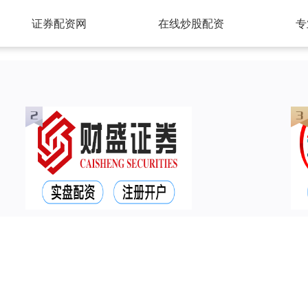
证券配资网
在线炒股配资
专