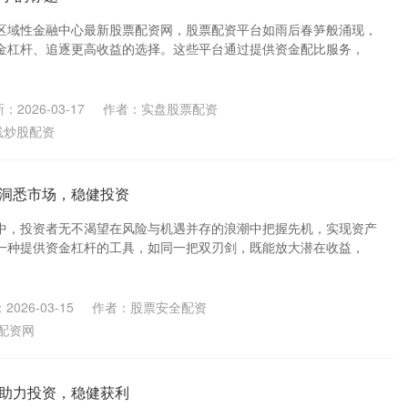
区域性金融中心最新股票配资网，股票配资平台如雨后春笋般涌现，
金杠杆、追逐更高收益的选择。这些平台通过提供资金配比服务，
：2026-03-17
作者：实盘股票配资
线炒股配资
洞悉市场，稳健投资
中，投资者无不渴望在风险与机遇并存的浪潮中把握先机，实现资产
一种提供资金杠杆的工具，如同一把双刃剑，既能放大潜在收益，
2026-03-15
作者：股票安全配资
配资网
助力投资，稳健获利