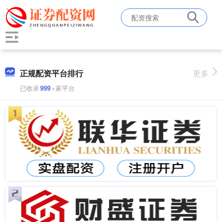
正规配资平台排行
更多
已收录
999
+家平台