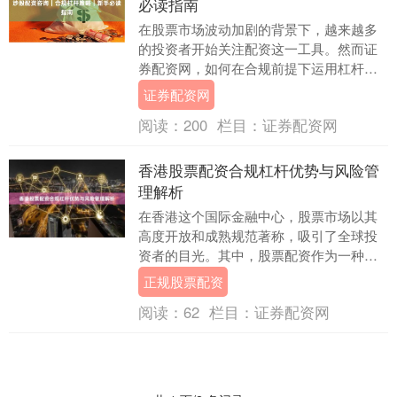
必读指南
在股票市场波动加剧的背景下，越来越多
的投资者开始关注配资这一工具。然而证
券配资网，如何在合规前提下运用杠杆策
略，成为新手入市前必须掌握的核心课
证券配资网
题。本文将从配资咨....
阅读：
200
栏目：
证券配资网
香港股票配资合规杠杆优势与风险管
理解析
在香港这个国际金融中心，股票市场以其
高度开放和成熟规范著称，吸引了全球投
资者的目光。其中，股票配资作为一种常
见的投资杠杆工具，为投资者提供了放大
正规股票配资
收益的可能性，但....
阅读：
62
栏目：
证券配资网