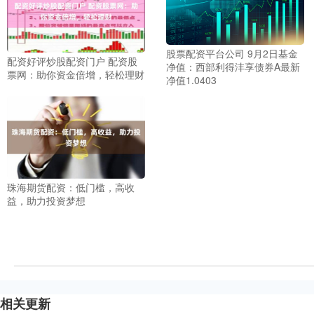
股票配资平台公司 9月2日基金
配资好评炒股配资门户 配资股
净值：西部利得沣享债券A最新
票网：助你资金倍增，轻松理财
净值1.0403
珠海期货配资：低门槛，高收
益，助力投资梦想
相关更新