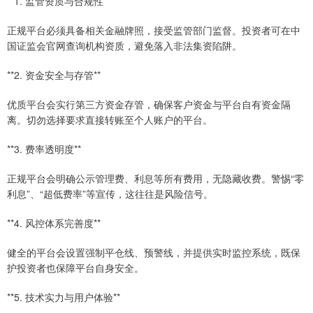
**1. 监管资质与合规性**
正规平台必须具备相关金融牌照，接受监管部门监督。投资者可在中
国证监会官网查询机构资质，避免落入非法集资陷阱。
**2. 资金安全与存管**
优质平台会实行第三方资金存管，确保客户资金与平台自有资金隔
离。切勿选择要求直接转账至个人账户的平台。
**3. 费率透明度**
正规平台会明确公示管理费、利息等所有费用，无隐藏收费。警惕“零
利息”、“超低费率”等宣传，这往往是风险信号。
**4. 风控体系完善度**
健全的平台会设置强制平仓线、预警线，并提供实时监控系统，既保
护投资者也保障平台自身安全。
**5. 技术实力与用户体验**