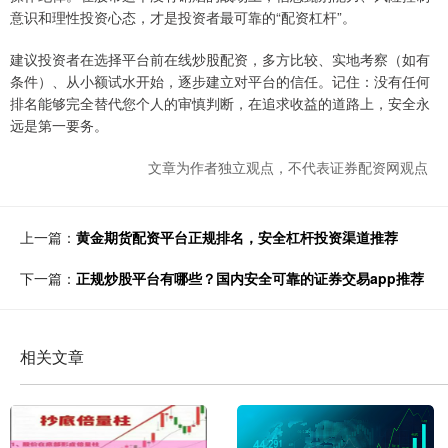
意识和理性投资心态，才是投资者最可靠的“配资杠杆”。
建议投资者在选择平台前在线炒股配资，多方比较、实地考察（如有
条件）、从小额试水开始，逐步建立对平台的信任。记住：没有任何
排名能够完全替代您个人的审慎判断，在追求收益的道路上，安全永
远是第一要务。
文章为作者独立观点，不代表证券配资网观点
上一篇：
黄金期货配资平台正规排名，安全杠杆投资渠道推荐
下一篇：
正规炒股平台有哪些？国内安全可靠的证券交易app推荐
相关文章