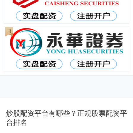
炒股配资平台有哪些？正规股票配资平
台排名