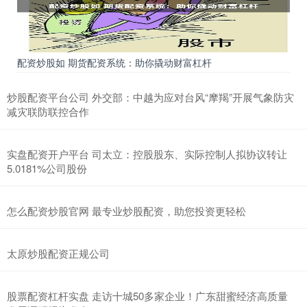
配资炒股如 期货配资系统：助你撬动财富杠杆
炒股配资平台公司 外交部：中越为应对台风“摩羯”开展气象防灾
减灾联防联控合作
实盘配资开户平台 司太立：控股股东、实际控制人拟协议转让
5.0181%公司股份
怎么配资炒股官网 最专业炒股配资，助您投资更轻松
太原炒股配资正规公司
股票配资杠杆实盘 走访十城50多家企业！广东甜蜜经济高质量