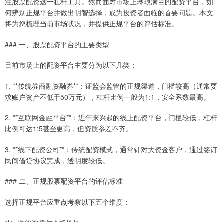
注股票配资这一杠杆工具。然而面对市场上琳琅满目的配资平台，如
何辨别正规平台并做出明智选择，成为投资者面临的首要问题。本文
将为您梳理当前市场状况，并提供正规平台的评估标准。
### 一、股票配资平台的主要类型
目前市场上的配资平台主要分为以下几类：
1. **传统券商融资融券**：证监会监管的正规渠道，门槛较高（通常要
求账户资产不低于50万元），杠杆比例一般为1:1，安全系数最高。
2. **互联网金融平台**：近年来兴起的线上配资平台，门槛较低，杠杆
比例可达1:5甚至更高，但资质参差不齐。
3. **线下配资公司**：传统配资模式，通常针对大资金客户，通过签订
民间借贷协议完成，透明度较低。
### 二、正规股票配资平台的评估标准
选择正规平台应重点考察以下五个维度：