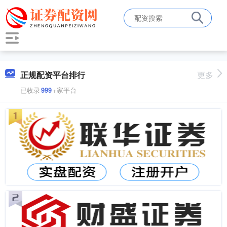
正规配资平台排行
更多
已收录
999
+家平台