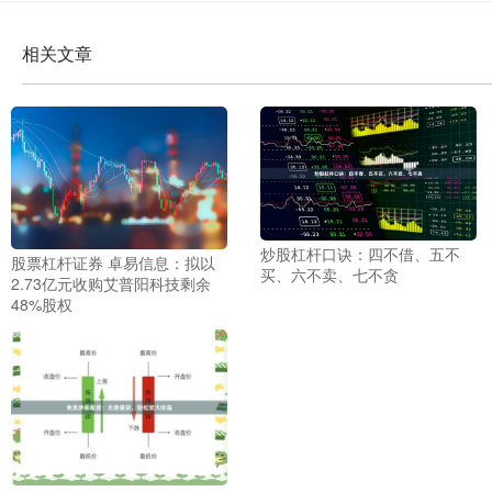
相关文章
炒股杠杆口诀：四不借、五不
股票杠杆证券 卓易信息：拟以
买、六不卖、七不贪
2.73亿元收购艾普阳科技剩余
48%股权