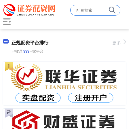
正规配资平台排行
更多
已收录
999
+家平台