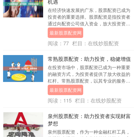
机遇
在经济快速发展的广东，股票配资已成为
投资者的重要选择。股票配资是指投资者
通过向配资公司借入资金，放大投资资金
规模，从而提高投资收益的一种方式。 广
最新股票配资网
东股票配资市场....
阅读：
77
栏目：
在线炒股配资
常熟股票配资：助力投资，稳健增值
在投资市场中，股票配资已成为一种重要
的融资方式，为投资者提供了放大收益的
杠杆。常熟股票配资，以其专业的服务和
稳健的运营，为投资者提供了可靠的投资
最新股票配资网
平台。 常熟股票....
阅读：
115
栏目：
在线炒股配资
泉州股票配资：助力投资者实现财富
梦想
泉州股票配资，作为一种金融杠杆工具，