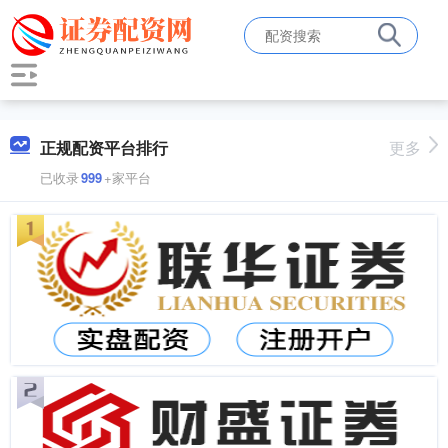
正规配资平台排行
更多
已收录
999
+家平台