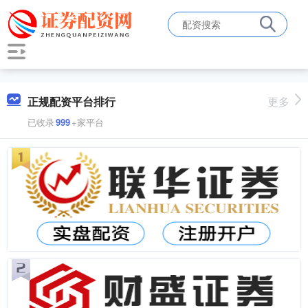
正规配资平台排行
更多
已收录
999
+家平台