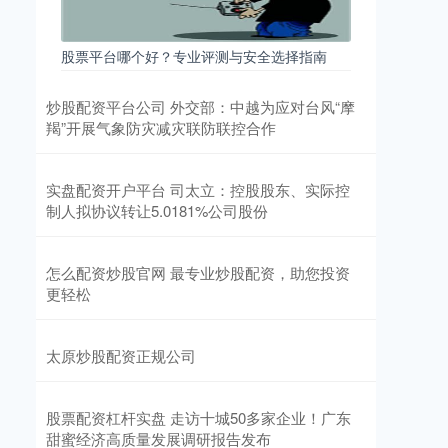
股票平台哪个好？专业评测与安全选择指南
炒股配资平台公司 外交部：中越为应对台风“摩
羯”开展气象防灾减灾联防联控合作
实盘配资开户平台 司太立：控股股东、实际控
制人拟协议转让5.0181%公司股份
怎么配资炒股官网 最专业炒股配资，助您投资
更轻松
太原炒股配资正规公司
股票配资杠杆实盘 走访十城50多家企业！广东
甜蜜经济高质量发展调研报告发布