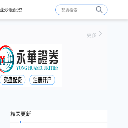
业炒股配资
更多
相关更新