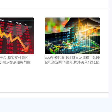
app配资炒股 9月13日龙虎榜：3.99
平台 易宝支付亮相
亿抢筹深圳华强 机构净买入12只股
贸会 展示交易服务与数