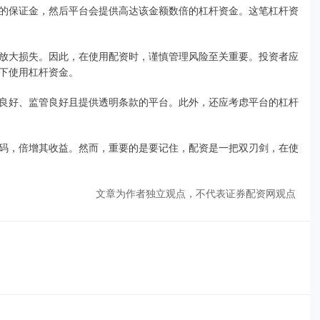
的保证金，然后平台会提供高达该金额数倍的杠杆资金。这笔杠杆资
放大损失。因此，在使用配资时，谨慎管理风险至关重要。投资者应
下使用杠杆资金。
良好、监管良好且提供透明条款的平台。此外，还应考虑平台的杠杆
码，倍增其收益。然而，重要的是要记住，配资是一把双刃剑，在使
文章为作者独立观点，不代表证券配资网观点