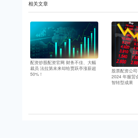
相关文章
配资炒股配资官网 财务不佳、大幅
裁员 法拉第未来却给贾跃亭涨薪超
股票配资公司
50%！
2024 年服
智转型成果