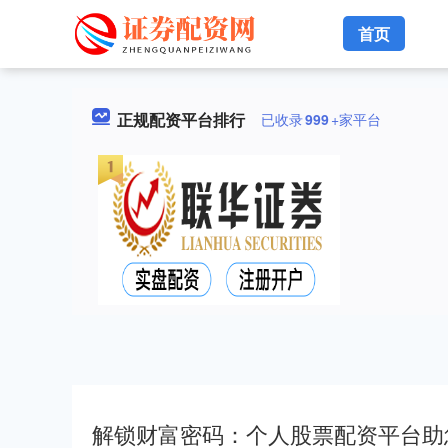
首页
正规配资平台排行
已收录
999
+家平台
解锁财富密码：个人股票配资平台助