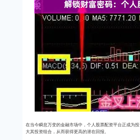
在当今瞬息万变的金融市场中，个人股票配资平台正成为投
大其投资组合，从而获得更高的潜在回报。